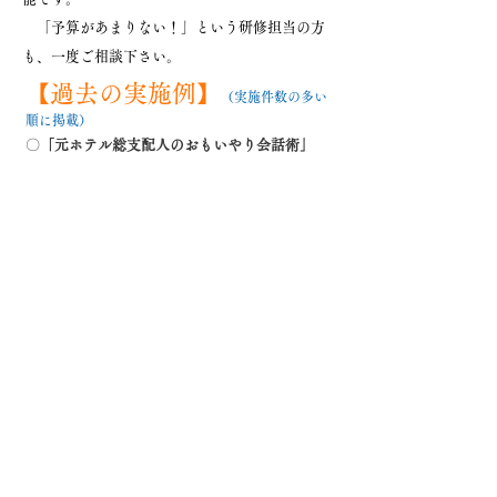
​ 「予算があまりない！」という研修担当の方
も、一度ご相談下さい。
【過去の実施例】
（実施件数の多い
順に掲載）
〇
「元ホテル総支配人のおもいやり会話術」
（西区社会福祉協議会様／東京都A社様ほか）
〇
「アイデンティティ構築～ＰＩ
とＴＩ～」
（岡崎市T社様「管理職研修」／東京都Aホテル
様ほか）
​〇
「商店街拠点のご当地アイドルが県公認アイ
ドルになるまで」
​
（名古屋市立大学様／スマイルハーモニー様ほ
か）
〇
「
言葉の宝探し～三つの“がり”と会話術～」
（駅チカ交流会様ほか）
〇
「元ホテル総支配人のクレーム対応術」
（北名古屋市T社様ほか）
〇
「読み手に伝わる資料作成」「要約力アッ
プ
」